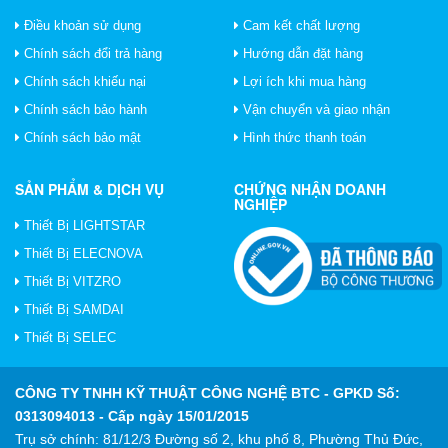
Điều khoản sử dụng
Cam kết chất lượng
Chính sách đổi trả hàng
Hướng dẫn đặt hàng
Chính sách khiếu nại
Lợi ích khi mua hàng
Chính sách bảo hành
Vận chuyển và giao nhận
Chính sách bảo mật
Hình thức thanh toán
SẢN PHẨM & DỊCH VỤ
CHỨNG NHẬN DOANH
NGHIỆP
Thiết Bị LIGHTSTAR
Thiết Bị ELECNOVA
Thiết Bị VITZRO
Thiết Bị SAMDAI
Thiết Bị SELEC
CÔNG TY TNHH KỸ THUẬT CÔNG NGHỆ BTC
- GPKD Số:
0313094013 - Cấp ngày 15/01/2015
Trụ sở chính: 81/12/3 Đường số 2, khu phố 8, Phường Thủ Đức,