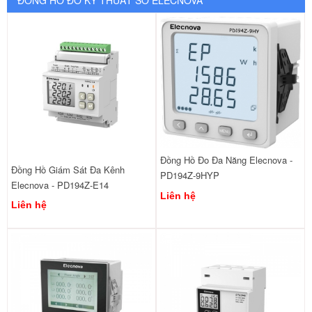
ĐỒNG HỒ ĐO KỸ THUÂT SỐ ELECNOVA
Đồng Hồ Đo Đa Năng Elecnova -
Đồng Hồ Giám Sát Đa Kênh
PD194Z-9HYP
Elecnova - PD194Z-E14
Liên hệ
Liên hệ