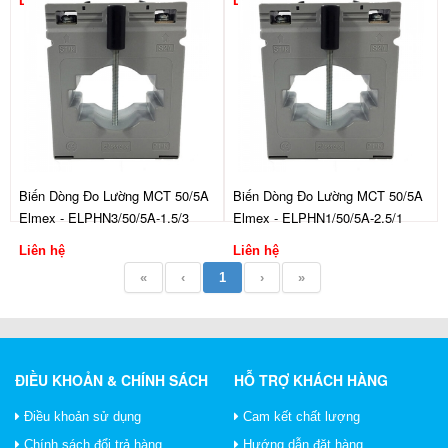
Liên hệ
Liên hệ
Biến Dòng Đo Lường MCT 50/5A
Biến Dòng Đo Lường MCT 50/5A
Elmex - ELPHN3/50/5A-1.5/3
Elmex - ELPHN1/50/5A-2.5/1
Liên hệ
Liên hệ
«
‹
1
›
»
ĐIỀU KHOẢN & CHÍNH SÁCH
HỖ TRỢ KHÁCH HÀNG
Điều khoản sử dụng
Cam kết chất lượng
Chính sách đổi trả hàng
Hướng dẫn đặt hàng