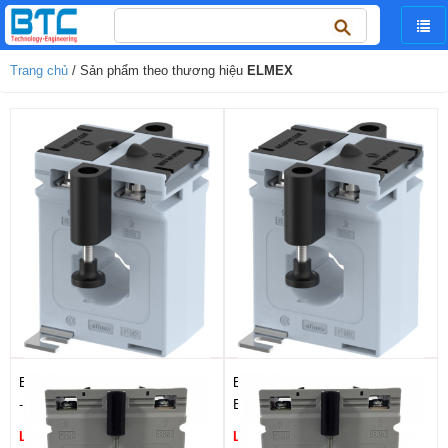
Tìm
kiếm
cho:
Trang chủ
/ Sản phẩm theo thương hiệu
ELMEX
Biến Dòng Class 0.2 MCT Elmex
Biến Dòng Class 0.2S MCT
- ELPL2
Elmex - ELPL2
Liên hệ
Liên hệ