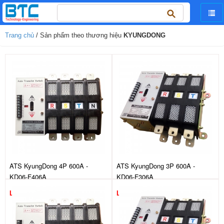
Tìm
kiếm
cho:
Trang chủ
/ Sản phẩm theo thương hiệu
KYUNGDONG
ATS KyungDong 4P 600A -
ATS KyungDong 3P 600A -
KD06-F406A
KD06-F306A
Liên hệ
Liên hệ