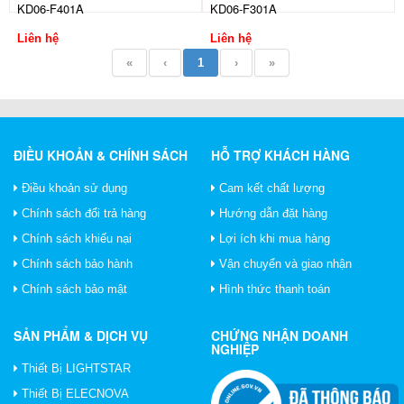
KD06-F401A
KD06-F301A
Liên hệ
Liên hệ
«
‹
1
›
»
ĐIỀU KHOẢN & CHÍNH SÁCH
HỖ TRỢ KHÁCH HÀNG
Điều khoản sử dụng
Cam kết chất lượng
Chính sách đổi trả hàng
Hướng dẫn đặt hàng
Chính sách khiếu nại
Lợi ích khi mua hàng
Chính sách bảo hành
Vận chuyển và giao nhận
Chính sách bảo mật
Hình thức thanh toán
SẢN PHẨM & DỊCH VỤ
CHỨNG NHẬN DOANH
NGHIỆP
Thiết Bị LIGHTSTAR
Thiết Bị ELECNOVA