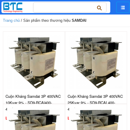
Tìm
kiếm
cho:
Trang chủ
/ Sản phẩm theo thương hiệu
SAMDAI
Cuộn Kháng Samdai 3P 400VAC
Cuộn Kháng Samdai 3P 400VAC
10Kvar 9% - SD9-RCAl400-
25Kvar 9% - SD9-RCAL400-
440/10
440/25
Liên hệ
Liên hệ