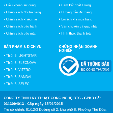
Điều khoản sử dụng
Cam kết chất lượng
Chính sách đổi trả hàng
Hướng dẫn đặt hàng
Chính sách khiếu nại
Lợi ích khi mua hàng
Chính sách bảo hành
Vận chuyển và giao nhận
Chính sách bảo mật
Hình thức thanh toán
SẢN PHẨM & DỊCH VỤ
CHỨNG NHẬN DOANH
NGHIỆP
Thiết Bị LIGHTSTAR
Thiết Bị ELECNOVA
Thiết Bị VITZRO
Thiết Bị SAMDAI
Thiết Bị SELEC
CÔNG TY TNHH KỸ THUẬT CÔNG NGHỆ BTC
- GPKD Số:
0313094013 - Cấp ngày 15/01/2015
Trụ sở chính: 81/12/3 Đường số 2, khu phố 8, Phường Thủ Đức,