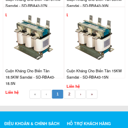
Samdai - SD-RBA43-37N
Samdai - SD-RBA43-30N
Liên hệ
Liên hệ
Cuộn Kháng Cho Biến Tần
Cuộn Kháng Cho Biến Tần 15KW
18.5KW Samdai - SD-RBA43-
Samdai - SD-RBA43-15N
18.5N
Liên hệ
Liên hệ
«
‹
1
2
›
»
ĐIỀU KHOẢN & CHÍNH SÁCH
HỖ TRỢ KHÁCH HÀNG