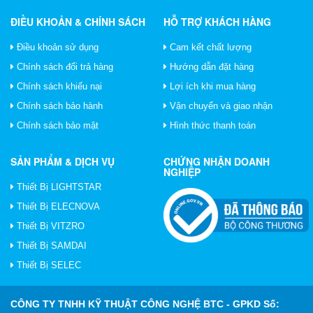
ĐIỀU KHOẢN & CHÍNH SÁCH
HỖ TRỢ KHÁCH HÀNG
Điều khoản sử dụng
Cam kết chất lượng
Chính sách đổi trả hàng
Hướng dẫn đặt hàng
Chính sách khiếu nại
Lợi ích khi mua hàng
Chính sách bảo hành
Vận chuyển và giao nhận
Chính sách bảo mật
Hình thức thanh toán
SẢN PHẨM & DỊCH VỤ
CHỨNG NHẬN DOANH
NGHIỆP
Thiết Bị LIGHTSTAR
Thiết Bị ELECNOVA
Thiết Bị VITZRO
Thiết Bị SAMDAI
Thiết Bị SELEC
CÔNG TY TNHH KỸ THUẬT CÔNG NGHỆ BTC
- GPKD Số: