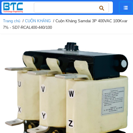
Tìm
kiếm
cho:
Trang chủ
/
CUỘN KHÁNG
/ Cuộn Kháng Samdai 3P 400VAC 100Kvar
7% - SD7-RCAL400-440/100