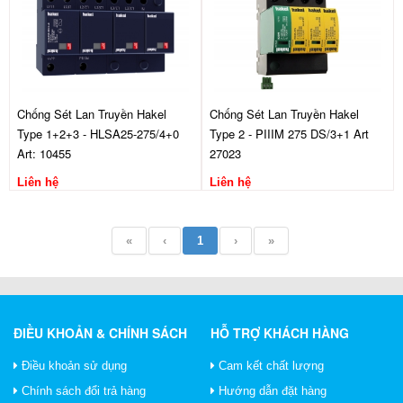
Chống Sét Lan Truyền Hakel
Chống Sét Lan Truyền Hakel
Type 1+2+3 - HLSA25-275/4+0
Type 2 - PIIIM 275 DS/3+1 Art
Art: 10455
27023
Liên hệ
Liên hệ
«
‹
1
›
»
ĐIỀU KHOẢN & CHÍNH SÁCH
HỖ TRỢ KHÁCH HÀNG
Điều khoản sử dụng
Cam kết chất lượng
Chính sách đổi trả hàng
Hướng dẫn đặt hàng