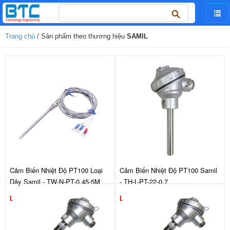
Tìm
kiếm
cho:
Trang chủ
/ Sản phẩm theo thương hiệu
SAMIL
Cảm Biến Nhiệt Độ PT100 Loại
Cảm Biến Nhiệt Độ PT100 Samil
Dây Samil - TW-N-PT-0.45-5M
- TH-L-PT-22-0.7
Liên hệ
Liên hệ