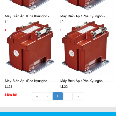
Máy Biến Áp 1Pha Kyungbo -
Máy Biến Áp 1Pha Kyungbo -
LL26
LL25
Liên hệ
Liên hệ
Máy Biến Áp 1Pha Kyungbo -
Máy Biến Áp 1Pha Kyungbo -
LL23
LL22
Liên hệ
Liên hệ
«
‹
1
›
»