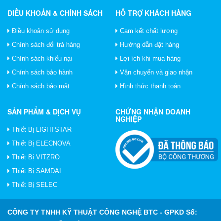
ĐIỀU KHOẢN & CHÍNH SÁCH
HỖ TRỢ KHÁCH HÀNG
Điều khoản sử dụng
Cam kết chất lượng
Chính sách đổi trả hàng
Hướng dẫn đặt hàng
Chính sách khiếu nại
Lợi ích khi mua hàng
Chính sách bảo hành
Vận chuyển và giao nhận
Chính sách bảo mật
Hình thức thanh toán
SẢN PHẨM & DỊCH VỤ
CHỨNG NHẬN DOANH
NGHIỆP
Thiết Bị LIGHTSTAR
Thiết Bị ELECNOVA
Thiết Bị VITZRO
Thiết Bị SAMDAI
Thiết Bị SELEC
CÔNG TY TNHH KỸ THUẬT CÔNG NGHỆ BTC
- GPKD Số: