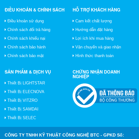
ĐIỀU KHOẢN & CHÍNH SÁCH
HỖ TRỢ KHÁCH HÀNG
Điều khoản sử dụng
Cam kết chất lượng
Chính sách đổi trả hàng
Hướng dẫn đặt hàng
Chính sách khiếu nại
Lợi ích khi mua hàng
Chính sách bảo hành
Vận chuyển và giao nhận
Chính sách bảo mật
Hình thức thanh toán
SẢN PHẨM & DỊCH VỤ
CHỨNG NHẬN DOANH
NGHIỆP
Thiết Bị LIGHTSTAR
Thiết Bị ELECNOVA
Thiết Bị VITZRO
Thiết Bị SAMDAI
Thiết Bị SELEC
CÔNG TY TNHH KỸ THUẬT CÔNG NGHỆ BTC
- GPKD Số: