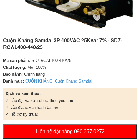
Cuộn Kháng Samdai 3P 400VAC 25Kvar 7% - SD7-
RCAL400-440/25
Mã sản phẩm:
SD7-RCAL400-440/25
Chất lượng:
Mới 100%
Bảo hành:
Chính hãng
Danh mục:
CUỘN KHÁNG
,
Cuộn Kháng Samdai
Dịch vụ kèm theo:
✓ Lắp đặt và sửa chữa theo yêu cầu
✓ Lắp đặt & vận hành tận nơi
✓ Hỗ trợ kỹ thuật
Liên hệ đặt hàng 090 357 0272