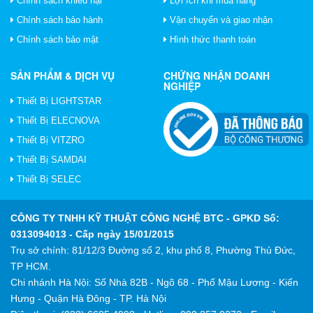
Chính sách khiếu nại
Lợi ích khi mua hàng
Chính sách bảo hành
Vận chuyển và giao nhận
Chính sách bảo mật
Hình thức thanh toán
SẢN PHẨM & DỊCH VỤ
CHỨNG NHẬN DOANH
NGHIỆP
Thiết Bị LIGHTSTAR
Thiết Bị ELECNOVA
Thiết Bị VITZRO
Thiết Bị SAMDAI
Thiết Bị SELEC
CÔNG TY TNHH KỸ THUẬT CÔNG NGHỆ BTC
- GPKD Số:
0313094013 - Cấp ngày 15/01/2015
Trụ sở chính: 81/12/3 Đường số 2, khu phố 8, Phường Thủ Đức,
TP HCM.
Chi nhánh Hà Nội: Số Nhà 82B - Ngõ 68 - Phố Mậu Lương - Kiến
Hưng - Quận Hà Đông - TP. Hà Nội