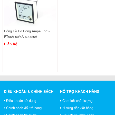
Đồng Hồ Đo Dòng Ampe Fort -
FT96A 50/5A-6000/5A
Liên hệ
ĐIỀU KHOẢN & CHÍNH SÁCH
HỖ TRỢ KHÁCH HÀNG
Điều khoản sử dụng
Cam kết chất lượng
Chính sách đổi trả hàng
Hướng dẫn đặt hàng