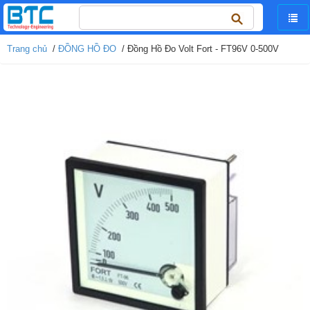
Tìm
kiếm
cho:
Trang chủ
/
ĐỒNG HỒ ĐO
/ Đồng Hồ Đo Volt Fort - FT96V 0-500V