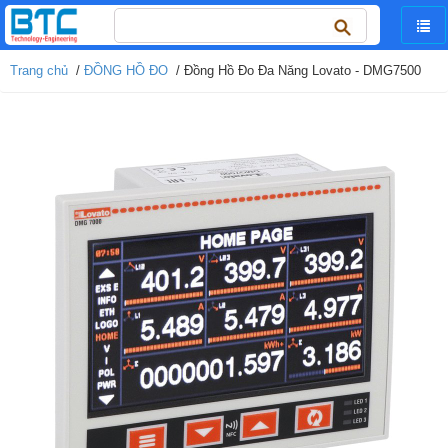
Tìm
kiếm
cho:
Trang chủ
/
ĐỒNG HỒ ĐO
/ Đồng Hồ Đo Đa Năng Lovato - DMG7500