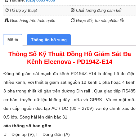
Hotline:
(028) 6685 4998
Hỗ trợ kỹ thuật
Chất lượng đúng cam kết
Giao hàng trên toàn quốc
Được đổi, trả sản phẩm lỗi
Mô tả
Thông tin bổ sung
Thông Số Kỹ Thuật Đồng Hồ Giám Sát Đa
Kênh Elecnova - PD194Z-E14
Đồng hồ giám sát mạch đa kênh PD194Z-E14 là đồng hồ đo điện
nhiều kênh, với thiết bị giám sát nguồn 12 kênh 1 pha hoặc 4 kênh
3 pha trong thiết kế gắn trên đường Din rail . Qua giao tiếp RS485
cơ bản, truyền dữ liệu không dây LoRa và GPRS. Và có một mô-
đun cấp nguồn độc lập AC / DC (80 ~ 270V) với độ chính xác đo
0,5 lớp. Sóng hài lên đến bậc 31
các thông số bao gồm
U – Điện áp (V), I – Dòng điện (A)