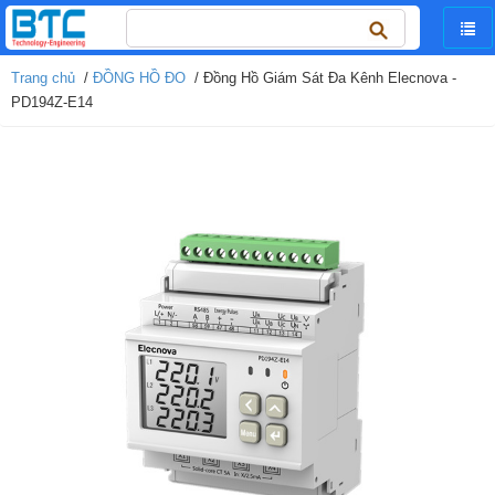
Tìm
kiếm
cho:
Trang chủ
/
ĐỒNG HỒ ĐO
/ Đồng Hồ Giám Sát Đa Kênh Elecnova -
PD194Z-E14