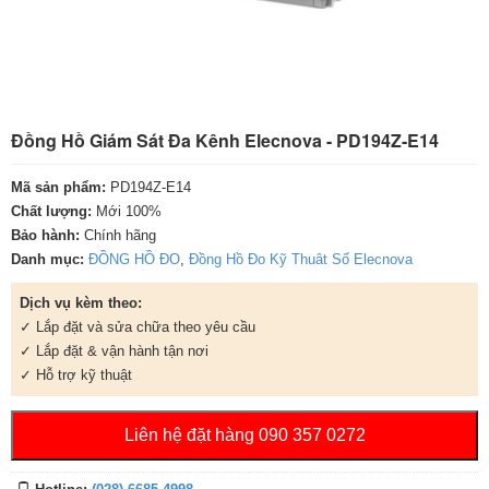
Đồng Hồ Giám Sát Đa Kênh Elecnova - PD194Z-E14
Mã sản phẩm:
PD194Z-E14
Chất lượng:
Mới 100%
Bảo hành:
Chính hãng
Danh mục:
ĐỒNG HỒ ĐO
,
Đồng Hồ Đo Kỹ Thuât Số Elecnova
Dịch vụ kèm theo:
✓ Lắp đặt và sửa chữa theo yêu cầu
✓ Lắp đặt & vận hành tận nơi
✓ Hỗ trợ kỹ thuật
Liên hệ đặt hàng 090 357 0272