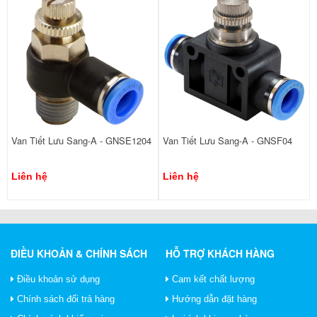
Van Tiết Lưu Sang-A - GNSE1204
Van Tiết Lưu Sang-A - GNSF04
Liên hệ
Liên hệ
ĐIỀU KHOẢN & CHÍNH SÁCH
HỖ TRỢ KHÁCH HÀNG
Điều khoản sử dụng
Cam kết chất lượng
Chính sách đổi trả hàng
Hướng dẫn đặt hàng