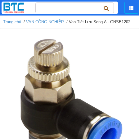
Tìm
kiếm
cho:
Trang chủ
/
VAN CÔNG NGHIỆP
/ Van Tiết Lưu Sang-A - GNSE1202