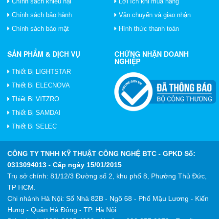
Chính sách khiếu nại
Lợi ích khi mua hàng
Chính sách bảo hành
Vận chuyển và giao nhận
Chính sách bảo mật
Hình thức thanh toán
SẢN PHẨM & DỊCH VỤ
CHỨNG NHẬN DOANH
NGHIỆP
Thiết Bị LIGHTSTAR
Thiết Bị ELECNOVA
Thiết Bị VITZRO
Thiết Bị SAMDAI
Thiết Bị SELEC
CÔNG TY TNHH KỸ THUẬT CÔNG NGHỆ BTC
- GPKD Số:
0313094013 - Cấp ngày 15/01/2015
Trụ sở chính: 81/12/3 Đường số 2, khu phố 8, Phường Thủ Đức,
TP HCM.
Chi nhánh Hà Nội: Số Nhà 82B - Ngõ 68 - Phố Mậu Lương - Kiến
Hưng - Quận Hà Đông - TP. Hà Nội