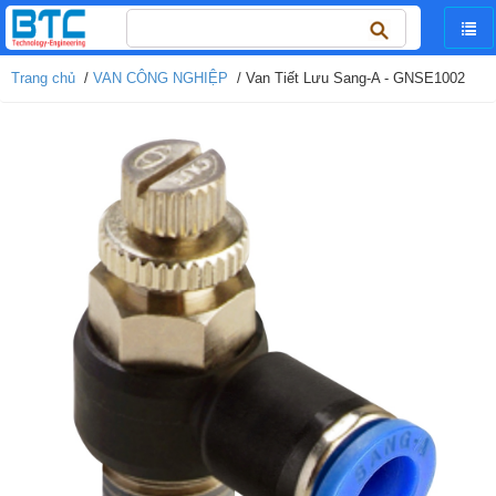
Tìm
kiếm
cho:
Trang chủ
/
VAN CÔNG NGHIỆP
/ Van Tiết Lưu Sang-A - GNSE1002