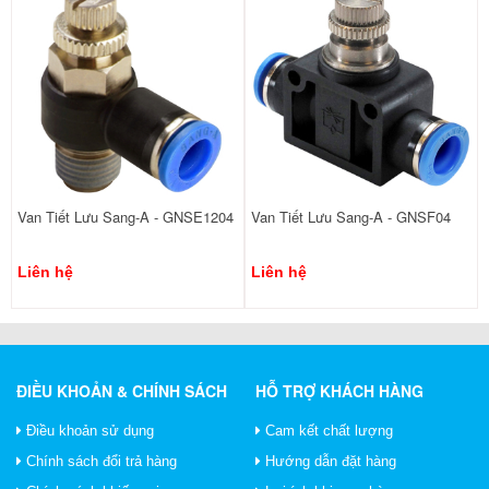
Van Tiết Lưu Sang-A - GNSE1204
Van Tiết Lưu Sang-A - GNSF04
Liên hệ
Liên hệ
ĐIỀU KHOẢN & CHÍNH SÁCH
HỖ TRỢ KHÁCH HÀNG
Điều khoản sử dụng
Cam kết chất lượng
Chính sách đổi trả hàng
Hướng dẫn đặt hàng