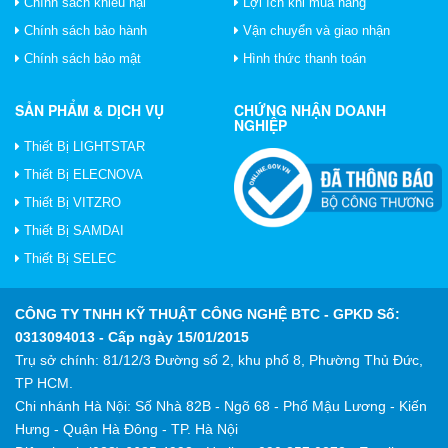
Chính sách khiếu nại
Lợi ích khi mua hàng
Chính sách bảo hành
Vận chuyển và giao nhận
Chính sách bảo mật
Hình thức thanh toán
SẢN PHẨM & DỊCH VỤ
CHỨNG NHẬN DOANH
NGHIỆP
Thiết Bị LIGHTSTAR
Thiết Bị ELECNOVA
Thiết Bị VITZRO
Thiết Bị SAMDAI
Thiết Bị SELEC
CÔNG TY TNHH KỸ THUẬT CÔNG NGHỆ BTC
- GPKD Số:
0313094013 - Cấp ngày 15/01/2015
Trụ sở chính: 81/12/3 Đường số 2, khu phố 8, Phường Thủ Đức,
TP HCM.
Chi nhánh Hà Nội: Số Nhà 82B - Ngõ 68 - Phố Mậu Lương - Kiến
Hưng - Quận Hà Đông - TP. Hà Nội