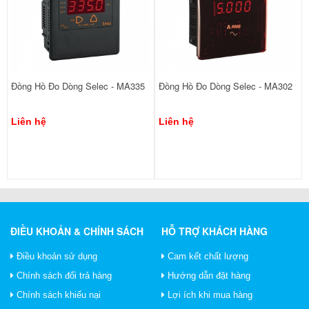
Đồng Hồ Đo Dòng Selec - MA335
Đồng Hồ Đo Dòng Selec - MA302
Liên hệ
Liên hệ
ĐIỀU KHOẢN & CHÍNH SÁCH
HỖ TRỢ KHÁCH HÀNG
Điều khoản sử dụng
Cam kết chất lượng
Chính sách đổi trả hàng
Hướng dẫn đặt hàng
Chính sách khiếu nại
Lợi ích khi mua hàng