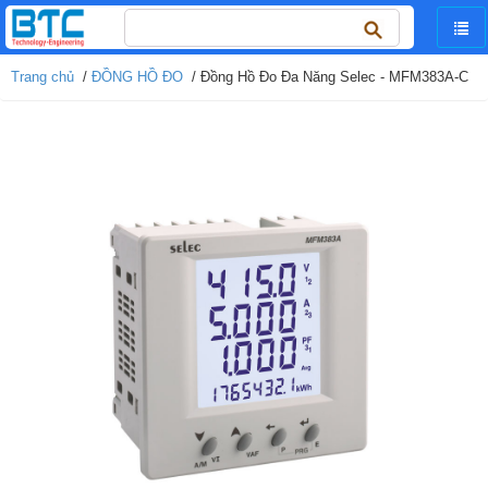
Tìm
kiếm
cho:
Trang chủ
/
ĐỒNG HỒ ĐO
/ Đồng Hồ Đo Đa Năng Selec - MFM383A-C