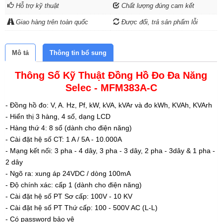
Hỗ trợ kỹ thuật
Chất lượng đúng cam kết
Giao hàng trên toàn quốc
Được đổi, trả sản phẩm lỗi
Mô tả
Thông tin bổ sung
Thông Số Kỹ Thuật Đồng Hồ Đo Đa Năng
Selec - MFM
38
3A
-C
- Đồng hồ đo: V, A. Hz, Pf, kW, kVA, kVAr và đo kWh,
KVAh, KVArh
- Hiển thị 3 hàng, 4 số, dạng LCD
- Hàng thứ 4: 8 số (dành cho điện năng)
- Cài đặt hệ số CT: 1 A / 5A - 10.000A
- Mạng kết nối: 3 pha - 4 dây, 3 pha - 3 dây,
2 pha - 3dây & 1 pha -
2 dây
- Ngõ ra: xung áp 24VDC / dòng 100mA
- Độ chính xác: cấp 1 (dành cho điện năng)
- Cài đặt hệ số PT Sơ cấp: 100V - 10 KV
- Cài đặt hệ số PT Thứ cấp: 100 - 500V AC (L-L)
- Có password bảo vệ