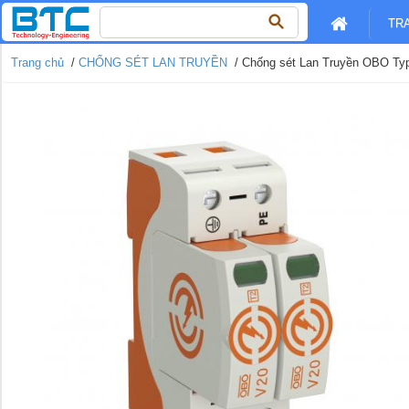
Tìm
TR
kiếm
cho:
Trang chủ
/
CHỐNG SÉT LAN TRUYỀN
/ Chống sét Lan Truyền OBO Type