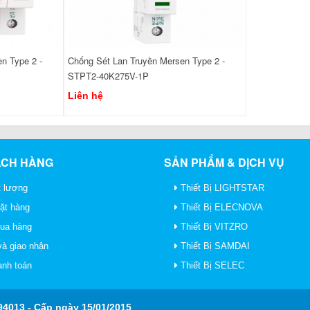
n Type 2 -
Chống Sét Lan Truyền Mersen Type 2 -
STPT2-40K275V-1P
Liên hệ
ÁCH HÀNG
SẢN PHẨM & DỊCH VỤ
 lượng
Thiết Bị LIGHTSTAR
ặt hàng
Thiết Bị ELECNOVA
mua hàng
Thiết Bị VITZRO
à giao nhận
Thiết Bị SAMDAI
anh toán
Thiết Bị SELEC
4013 - Cấp ngày 15/01/2015