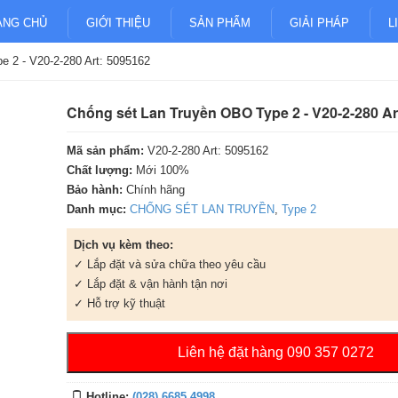
ANG CHỦ
GIỚI THIỆU
SẢN PHẨM
GIẢI PHÁP
L
 2 - V20-2-280 Art: 5095162
Chống sét Lan Truyền OBO Type 2 - V20-2-280 Ar
Mã sản phẩm:
V20-2-280 Art: 5095162
Chất lượng:
Mới 100%
Bảo hành:
Chính hãng
Danh mục:
CHỐNG SÉT LAN TRUYỀN
,
Type 2
Dịch vụ kèm theo:
✓ Lắp đặt và sửa chữa theo yêu cầu
✓ Lắp đặt & vận hành tận nơi
✓ Hỗ trợ kỹ thuật
Liên hệ đặt hàng 090 357 0272
Hotline:
(028) 6685 4998