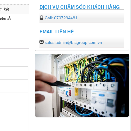
DỊCH VỤ CHĂM SÓC KHÁCH HÀNG
m kết
Call: 0707294481
hẩm lỗi
EMAIL LIÊN HỆ
sales.admin@btcgroup.com.vn