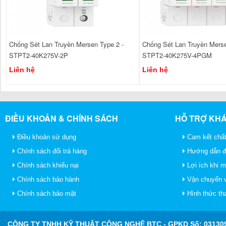
Chống Sét Lan Truyền Mersen Type 2 -
Chống Sét Lan Truyền Merse
STPT2-40K275V-2P
STPT2-40K275V-4PGM
Liên hệ
Liên hệ
ĐIỀU KHOẢN & CHÍNH SÁCH
HỖ TRỢ KH
Điều khoản sử dụng
Cam kết chất
Chính sách đổi trả hàng
Hướng dẫn đ
Chính sách khiếu nại
Lợi ích khi 
Chính sách bảo hành
Vận chuyển v
Chính sách bảo mật
Hình thức th
CÔNG TY TNHH KỸ THUẬT CÔNG NGHỆ BTC
- GPKD Số: 031309