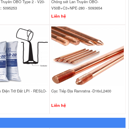
 Truyền OBO Type 2 - V20-
Chống sét Lan Truyền OBO-
: 5095253
V50B+C3+NPE-280 - 5093654
Liên hệ
 Điện Trở Đất LPI - RESLO-
Cọc Tiếp Địa Ramratna -D16xL2400
Liên hệ