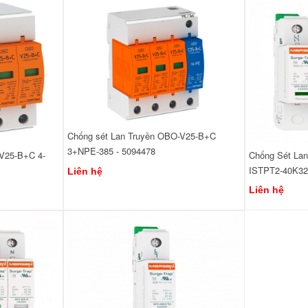
Chống sét Lan Truyền OBO-V25-B+C
3+NPE-385 - 5094478
V25-B+C 4-
Chống Sét Lan
ISTPT2-40K32
Liên hệ
Liên hệ