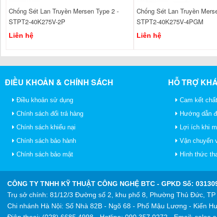
Chống Sét Lan Truyền Mersen Type 2 -
Chống Sét Lan Truyền Merse
STPT2-40K275V-2P
STPT2-40K275V-4PGM
Liên hệ
Liên hệ
ĐIỀU KHOẢN & CHÍNH SÁCH
HỖ TRỢ KH
Điều khoản sử dụng
Cam kết chất
Chính sách đổi trả hàng
Hướng dẫn đ
Chính sách khiếu nại
Lợi ích khi 
Chính sách bảo hành
Vận chuyển v
Chính sách bảo mật
Hình thức th
CÔNG TY TNHH KỸ THUẬT CÔNG NGHỆ BTC
- GPKD Số: 031309
Trụ sở chính: 81/12/3 Đường số 2, khu phố 8, Phường Thủ Đức, T
Chi nhánh Hà Nội: Số Nhà 82B - Ngõ 68 - Phố Mậu Lương - Kiến Hư