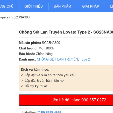
ANG CHỦ
GIỚI THIỆU
SẢN PHẨM
GIẢI PHÁP
L
Type 2 - SG23NA300
Chống Sét Lan Truyền Lovato Type 2 - SG23NA3
Mã sản phẩm:
SG23NA300
Chất lượng:
Mới 100%
Bảo hành:
Chính hãng
Danh mục:
CHỐNG SÉT LAN TRUYỀN
,
Type 2
Dịch vụ kèm theo:
✓ Lắp đặt và sửa chữa theo yêu cầu
✓ Lắp đặt & vận hành tận nơi
✓ Hỗ trợ kỹ thuật
Liên hệ đặt hàng 090 357 0272
Hotline:
(028) 6685 4998