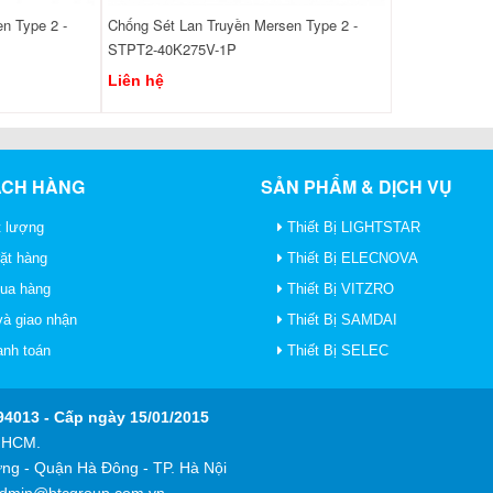
n Type 2 -
Chống Sét Lan Truyền Mersen Type 2 -
STPT2-40K275V-1P
Liên hệ
ÁCH HÀNG
SẢN PHẨM & DỊCH VỤ
 lượng
Thiết Bị LIGHTSTAR
ặt hàng
Thiết Bị ELECNOVA
mua hàng
Thiết Bị VITZRO
à giao nhận
Thiết Bị SAMDAI
anh toán
Thiết Bị SELEC
4013 - Cấp ngày 15/01/2015
P HCM.
ng - Quận Hà Đông - TP. Hà Nội