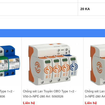
20 KA
Type 1+2 -
Chống sét Lan Truyền OBO Type 1+2 -
Chống sét Lan
6836
V50-3+NPE-280 Art: 5093526
3+NPE-280 Art
Liên hệ
Liên hệ