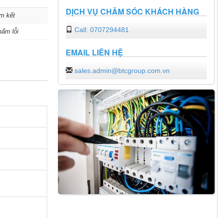
DỊCH VỤ CHĂM SÓC KHÁCH HÀNG
m kết
Call: 0707294481
hẩm lỗi
EMAIL LIÊN HỆ
sales.admin@btcgroup.com.vn