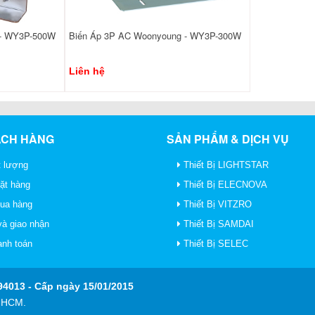
 - WY3P-500W
Biến Áp 3P AC Woonyoung - WY3P-300W
Liên hệ
ÁCH HÀNG
SẢN PHẨM & DỊCH VỤ
 lượng
Thiết Bị LIGHTSTAR
ặt hàng
Thiết Bị ELECNOVA
mua hàng
Thiết Bị VITZRO
à giao nhận
Thiết Bị SAMDAI
anh toán
Thiết Bị SELEC
4013 - Cấp ngày 15/01/2015
P HCM.