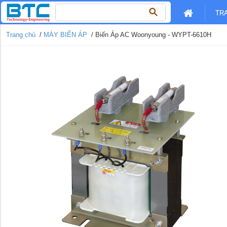
Tìm
TR
kiếm
cho:
Trang chủ
/
MÁY BIẾN ÁP
/ Biến Áp AC Woonyoung - WYPT-6610H