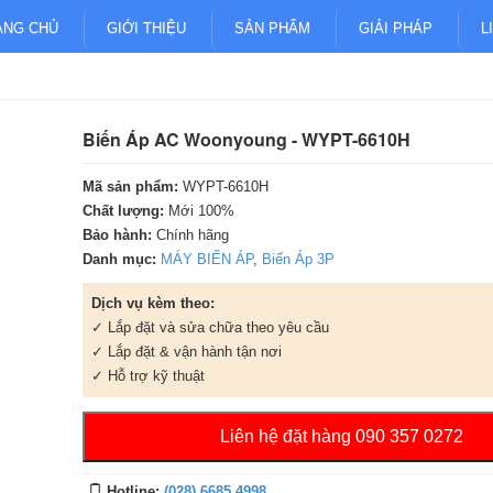
ANG CHỦ
GIỚI THIỆU
SẢN PHẨM
GIẢI PHÁP
L
Biến Áp AC Woonyoung - WYPT-6610H
Mã sản phẩm:
WYPT-6610H
Chất lượng:
Mới 100%
Bảo hành:
Chính hãng
Danh mục:
MÁY BIẾN ÁP
,
Biến Áp 3P
Dịch vụ kèm theo:
✓ Lắp đặt và sửa chữa theo yêu cầu
✓ Lắp đặt & vận hành tận nơi
✓ Hỗ trợ kỹ thuật
Liên hệ đặt hàng 090 357 0272
Hotline:
(028) 6685 4998