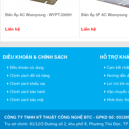
Biến Áp AC Woonyoung - WYPT-3305H
Biến Áp 3P AC Woonyoung
Liên hệ
Liên hệ
ĐIỀU KHOẢN & CHÍNH SÁCH
HỖ TRỢ KH
Điều khoản sử dụng
Cam kết chất
Chính sách đổi trả hàng
Hướng dẫn đ
Chính sách khiếu nại
Lợi ích khi 
Chính sách bảo hành
Vận chuyển v
Chính sách bảo mật
Hình thức th
CÔNG TY TNHH KỸ THUẬT CÔNG NGHỆ BTC
- GPKD Số: 031309
Trụ sở chính: 81/12/3 Đường số 2, khu phố 8, Phường Thủ Đức, T