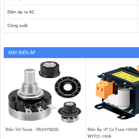
Điện áp ra AC
Công suất
MÁY BIẾN ÁP
Biến Trở Tocos - RV24YN20S
Biến Áp 1P Có Fuse 100VA
WYF21-100A