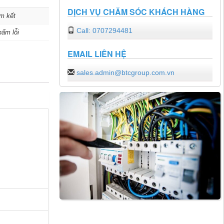
DỊCH VỤ CHĂM SÓC KHÁCH HÀNG
m kết
Call: 0707294481
hẩm lỗi
EMAIL LIÊN HỆ
sales.admin@btcgroup.com.vn