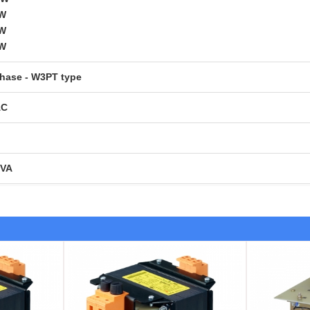
W
W
W
hase - W3PT type
AC
kVA