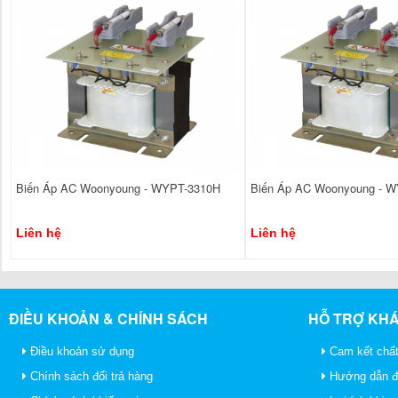
Biến Áp AC Woonyoung - WYPT-3310H
Biến Áp AC Woonyoung - 
Liên hệ
Liên hệ
ĐIỀU KHOẢN & CHÍNH SÁCH
HỖ TRỢ KH
Điều khoản sử dụng
Cam kết chất
Chính sách đổi trả hàng
Hướng dẫn đ