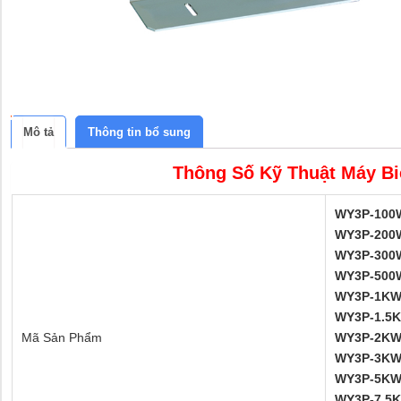
Mô tả
Thông tin bổ sung
Thông Số Kỹ Thuật Máy B
WY3P-100
WY3P-200
WY3P-300
WY3P-500
WY3P-1K
WY3P-1.5
Mã Sản Phẩm
WY3P-2K
WY3P-3K
WY3P-5K
WY3P-7.5