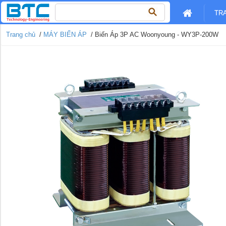
Tìm
TR
kiếm
cho:
Trang chủ
/
MÁY BIẾN ÁP
/ Biến Áp 3P AC Woonyoung - WY3P-200W