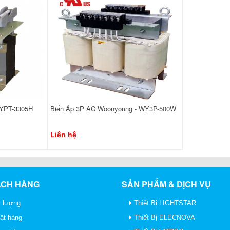
WYPT-3305H
Biến Áp 3P AC Woonyoung - WY3P-500W
Liên hệ
ÁCH HÀNG
SẢN PHẨM & DỊCH VỤ
 lượng
Thiết Bị LIGHTSTAR
ặt hàng
Thiết Bị ELECNOVA