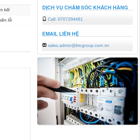
DỊCH VỤ CHĂM SÓC KHÁCH HÀNG
m kết
Call: 0707294481
hẩm lỗi
EMAIL LIÊN HỆ
sales.admin@btcgroup.com.vn