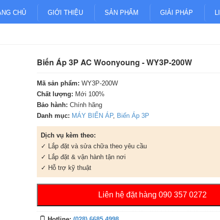
ANG CHỦ
GIỚI THIỆU
SẢN PHẨM
GIẢI PHÁP
L
Biến Áp 3P AC Woonyoung - WY3P-200W
Mã sản phẩm:
WY3P-200W
Chất lượng:
Mới 100%
Bảo hành:
Chính hãng
Danh mục:
MÁY BIẾN ÁP
,
Biến Áp 3P
Dịch vụ kèm theo:
✓ Lắp đặt và sửa chữa theo yêu cầu
✓ Lắp đặt & vận hành tận nơi
✓ Hỗ trợ kỹ thuật
Liên hệ đặt hàng 090 357 0272
Hotline:
(028) 6685 4998