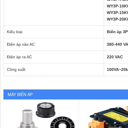
WY3P-10K
WY3P-15K
WY3P-20K
Kiểu loại
Biến
áp
3P
Điện áp vào AC
380-440 V
Điện áp ra AC
220 VAC
Công suất
100VA~20
MÁY BIẾN ÁP