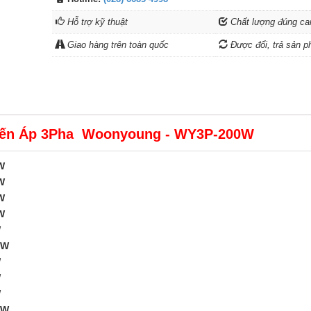
Hỗ trợ kỹ thuật
Chất lượng đúng ca
Giao hàng trên toàn quốc
Được đổi, trả sản p
iến Áp 3Pha Woonyoung - WY3P-200W
W
W
W
W
W
KW
W
W
W
KW