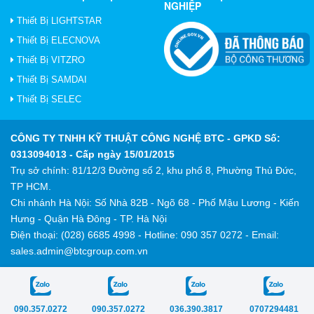
NGHIỆP
Thiết Bị LIGHTSTAR
Thiết Bị ELECNOVA
Thiết Bị VITZRO
Thiết Bị SAMDAI
Thiết Bị SELEC
CÔNG TY TNHH KỸ THUẬT CÔNG NGHỆ BTC
- GPKD Số:
0313094013 - Cấp ngày 15/01/2015
Trụ sở chính: 81/12/3 Đường số 2, khu phố 8, Phường Thủ Đức,
TP HCM.
Chi nhánh Hà Nội: Số Nhà 82B - Ngõ 68 - Phố Mậu Lương - Kiến
Hưng - Quận Hà Đông - TP. Hà Nội
Điện thoại: (028) 6685 4998 - Hotline: 090 357 0272 - Email:
sales.admin@btcgroup.com.vn
090.357.0272
090.357.0272
036.390.3817
0707294481