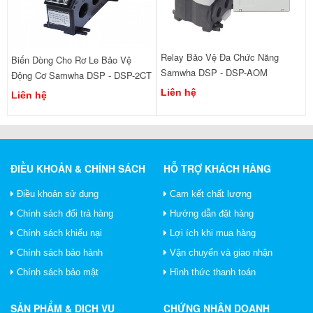
Relay Bảo Vệ Đa Chức Năng
Biến Dòng Cho Rơ Le Bảo Vệ
Samwha DSP - DSP-AOM
Động Cơ Samwha DSP - DSP-2CT
Liên hệ
Liên hệ
ĐIỀU KHOẢN & CHÍNH SÁCH
HỖ TRỢ KHÁCH HÀNG
Điều khoản sử dụng
Cam kết chất lượng
Chính sách đổi trả hàng
Hướng dẫn đặt hàng
Chính sách khiếu nại
Lợi ích khi mua hàng
Chính sách bảo hành
Vận chuyển và giao nhận
Chính sách bảo mật
Hình thức thanh toán
SẢN PHẨM & DỊCH VỤ
CHỨNG NHẬN DOANH