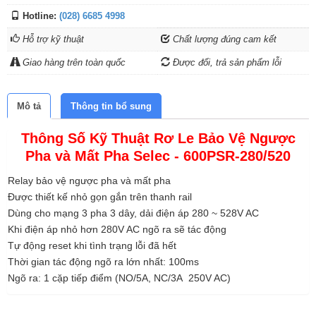
Hotline:
(028) 6685 4998
Hỗ trợ kỹ thuật
Chất lượng đúng cam kết
Giao hàng trên toàn quốc
Được đổi, trả sản phẩm lỗi
Mô tả
Thông tin bổ sung
Thông Số Kỹ Thuật Rơ Le Bảo Vệ Ngược
Pha và Mất Pha Selec - 600PSR-280/520
Relay bảo vệ ngược pha và mất pha
Được thiết kế nhỏ gọn gắn trên thanh rail
Dùng cho mạng 3 pha 3 dây, dải điện áp 280 ~ 528V AC
Khi điện áp nhỏ hơn 280V AC ngõ ra sẽ tác động
Tự động reset khi tình trạng lỗi đã hết
Thời gian tác động ngõ ra lớn nhất: 100ms
Ngõ ra: 1 cặp tiếp điểm (NO/5A, NC/3A 250V AC)