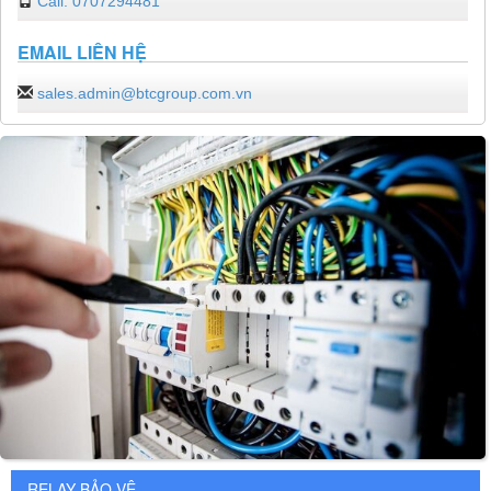
Call: 0707294481
EMAIL LIÊN HỆ
sales.admin@btcgroup.com.vn
RELAY BẢO VỆ