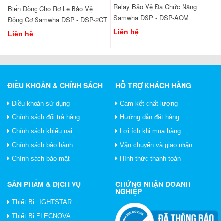
Relay Bảo Vệ Đa Chức Năng
Biến Dòng Cho Rơ Le Bảo Vệ
Samwha DSP - DSP-AOM
Động Cơ Samwha DSP - DSP-2CT
Liên hệ
Liên hệ
ĐIỀU KHOẢN & CHÍNH SÁCH
HỖ TRỢ KHÁCH HÀNG
Điều khoản sử dụng
Cam kết chất lượng
Chính sách đổi trả hàng
Hướng dẫn đặt hàng
Chính sách khiếu nại
Lợi ích khi mua hàng
Chính sách bảo hành
Vận chuyển và giao nhận
Chính sách bảo mật
Hình thức thanh toán
SẢN PHẨM & DỊCH VỤ
CHỨNG NHẬN DOANH
NGHIỆP
Thiết Bị LIGHTSTAR
Thiết Bị ELECNOVA