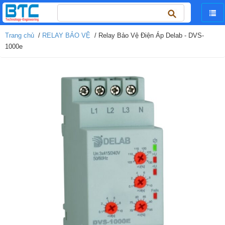
Tìm
kiếm
cho:
Trang chủ
/
RELAY BẢO VỆ
/ Relay Bảo Vệ Điện Áp Delab - DVS-
1000e