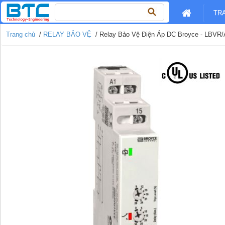
Tìm
TR
kiếm
cho:
Trang chủ
/
RELAY BẢO VỆ
/ Relay Bảo Vệ Điện Áp DC Broyce - LBVR/