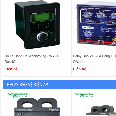
Rơ Le Dòng Rò Woonyoung - WYED-
Relay Bảo Vệ Quá Dòng D
D08NC
OA703e
Liên hệ
Liên hệ
RELAY BẢO VỆ ĐIỆN ÁP