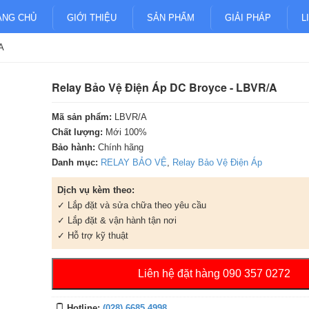
ANG CHỦ
GIỚI THIỆU
SẢN PHẨM
GIẢI PHÁP
L
A
Relay Bảo Vệ Điện Áp DC Broyce - LBVR/A
Mã sản phẩm:
LBVR/A
Chất lượng:
Mới 100%
Bảo hành:
Chính hãng
Danh mục:
RELAY BẢO VỆ
,
Relay Bảo Vệ Điện Áp
Dịch vụ kèm theo:
✓ Lắp đặt và sửa chữa theo yêu cầu
✓ Lắp đặt & vận hành tận nơi
✓ Hỗ trợ kỹ thuật
Liên hệ đặt hàng 090 357 0272
Hotline:
(028) 6685 4998