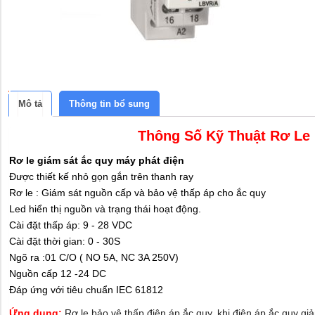
Mô tả
Thông tin bổ sung
Thông Số Kỹ Thuật Rơ Le
Rơ le giám sát ắc quy máy phát điện
Được thiết kế nhỏ gọn gắn trên thanh ray
Rơ le : Giám sát nguồn cấp và bảo vệ thấp áp cho ắc quy
Led hiển thị nguồn và trạng thái hoạt động.
Cài đặt thấp áp: 9 - 28 VDC
Cài đặt thời gian: 0 - 30S
Ngõ ra :01 C/O ( NO 5A, NC 3A 250V)
Nguồn cấp 12 -24 DC
Đáp ứng với tiêu chuẩn IEC 61812
Ứng dụng:
Rơ le bảo vệ thấp điện áp ắc quy, khi điện áp ắc quy giả