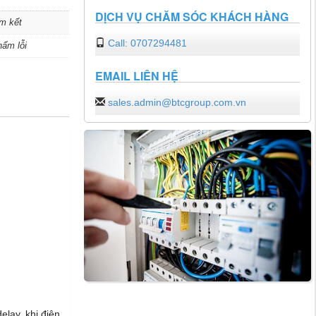
DỊCH VỤ CHĂM SÓC KHÁCH HÀNG
m kết
Call: 0707294481
hẩm lỗi
EMAIL LIÊN HỆ
sales.admin@btcgroup.com.vn
elay, khi điện