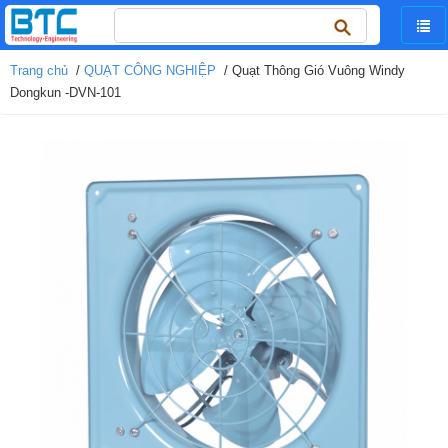
Tìm
kiếm
cho:
Trang chủ
/
QUẠT CÔNG NGHIỆP
/ Quạt Thông Gió Vuông Windy
Dongkun -DVN-101