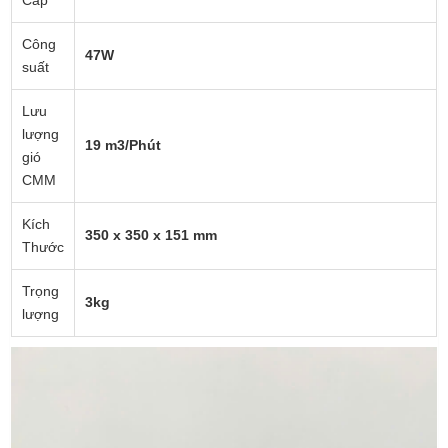
Cấp
Công
47W
suất
Lưu
lượng
19 m3/Phút
gió
CMM
Kích
350 x 350 x 151 mm
Thước
Trọng
3kg
lượng