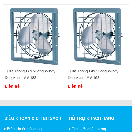
Quạt Thông Gió Vuông Windy
Quạt Thông Gió Vuông Windy
Dongkun - MV-182
Dongkun - MV-162
Liên hệ
Liên hệ
ĐIỀU KHOẢN & CHÍNH SÁCH
HỖ TRỢ KHÁCH HÀNG
Điều khoản sử dụng
Cam kết chất lượng