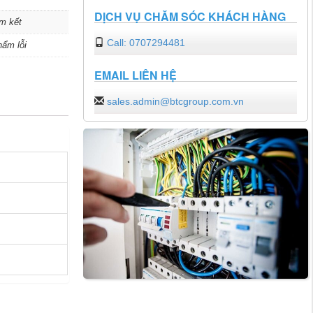
DỊCH VỤ CHĂM SÓC KHÁCH HÀNG
m kết
Call: 0707294481
hẩm lỗi
EMAIL LIÊN HỆ
sales.admin@btcgroup.com.vn