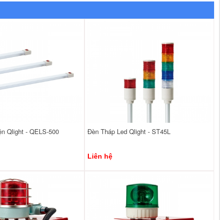
ện Qlight - QELS-500
Đèn Tháp Led Qlight - ST45L
Liên hệ