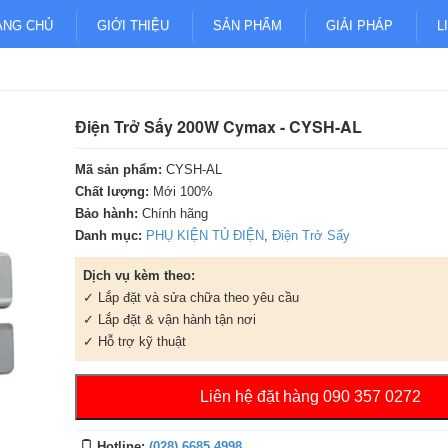
ANG CHỦ
GIỚI THIỆU
SẢN PHẨM
GIẢI PHÁP
L
Điện Trở Sấy 200W Cymax - CYSH-AL
Mã sản phẩm:
CYSH-AL
Chất lượng:
Mới 100%
Bảo hành:
Chính hãng
Danh mục:
PHỤ KIỆN TỦ ĐIỆN
,
Điện Trở Sấy
Dịch vụ kèm theo:
✓ Lắp đặt và sửa chữa theo yêu cầu
✓ Lắp đặt & vận hành tận nơi
✓ Hỗ trợ kỹ thuật
Liên hệ đặt hàng 090 357 0272
Hotline:
(028) 6685 4998