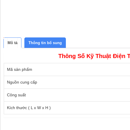
Mô tả
Thông tin bổ sung
Thông Số Kỹ Thuật Điện
Mã sản phẩm
Nguồn cung cấp
Công suất
Kích thước ( L x W x H )