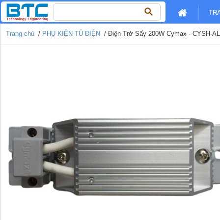
Tìm
TR
kiếm
cho:
Trang chủ
/
PHỤ KIỆN TỦ ĐIỆN
/ Điện Trở Sấy 200W Cymax - CYSH-AL