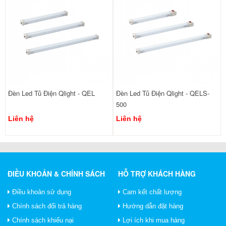
Đèn Led Tủ Điện Qlight - QEL
Đèn Led Tủ Điện Qlight - QELS-
500
Liên hệ
Liên hệ
ĐIỀU KHOẢN & CHÍNH SÁCH
HỖ TRỢ KHÁCH HÀNG
Điều khoản sử dụng
Cam kết chất lượng
Chính sách đổi trả hàng
Hướng dẫn đặt hàng
Chính sách khiếu nại
Lợi ích khi mua hàng