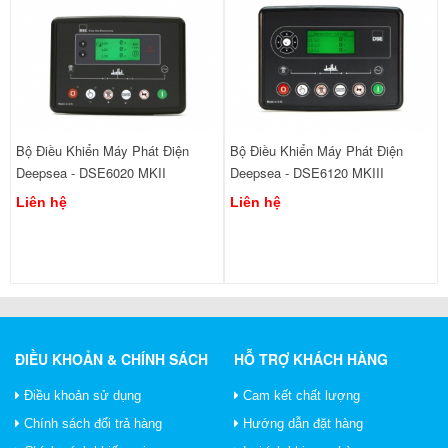
Bộ Điều Khiển Máy Phát Điện
Bộ Điều Khiển Máy Phát Điện
Deepsea - DSE6020 MKII
Deepsea - DSE6120 MKIII
Liên hệ
Liên hệ
ĐIỀU KHOẢN & CHÍNH SÁCH
HỖ TRỢ KHÁCH HÀNG
Điều khoản sử dụng
Cam kết chất lượng
Chính sách đổi trả hàng
Hướng dẫn đặt hàng