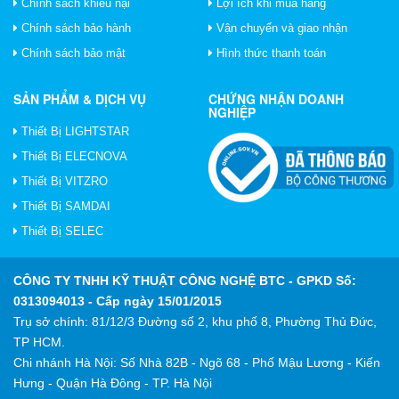
Chính sách khiếu nại
Lợi ích khi mua hàng
Chính sách bảo hành
Vận chuyển và giao nhận
Chính sách bảo mật
Hình thức thanh toán
SẢN PHẨM & DỊCH VỤ
CHỨNG NHẬN DOANH
NGHIỆP
Thiết Bị LIGHTSTAR
Thiết Bị ELECNOVA
Thiết Bị VITZRO
Thiết Bị SAMDAI
Thiết Bị SELEC
CÔNG TY TNHH KỸ THUẬT CÔNG NGHỆ BTC
- GPKD Số:
0313094013 - Cấp ngày 15/01/2015
Trụ sở chính: 81/12/3 Đường số 2, khu phố 8, Phường Thủ Đức,
TP HCM.
Chi nhánh Hà Nội: Số Nhà 82B - Ngõ 68 - Phố Mậu Lương - Kiến
Hưng - Quận Hà Đông - TP. Hà Nội