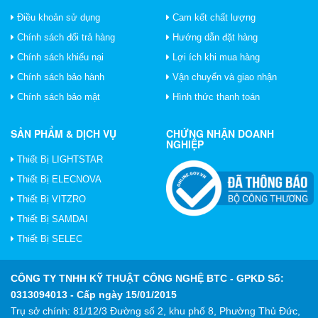
Điều khoản sử dụng
Cam kết chất lượng
Chính sách đổi trả hàng
Hướng dẫn đặt hàng
Chính sách khiếu nại
Lợi ích khi mua hàng
Chính sách bảo hành
Vận chuyển và giao nhận
Chính sách bảo mật
Hình thức thanh toán
SẢN PHẨM & DỊCH VỤ
CHỨNG NHẬN DOANH
NGHIỆP
Thiết Bị LIGHTSTAR
Thiết Bị ELECNOVA
Thiết Bị VITZRO
Thiết Bị SAMDAI
Thiết Bị SELEC
CÔNG TY TNHH KỸ THUẬT CÔNG NGHỆ BTC
- GPKD Số:
0313094013 - Cấp ngày 15/01/2015
Trụ sở chính: 81/12/3 Đường số 2, khu phố 8, Phường Thủ Đức,