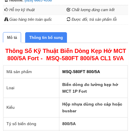
Hotline:
(028) 6685 4998
Hỗ trợ kỹ thuật
Chất lượng đúng cam kết
Giao hàng trên toàn quốc
Được đổi, trả sản phẩm lỗi
Mô tả
Thông tin bổ sung
Thông Số Kỹ Thuật Biến Dòng Kẹp Hở MCT
800/5A Fort - MSQ-580FT 800/5A CL1 5VA
Mã sản phẩm
MSQ-580FT 800/5A
Biến dòng đo lường kẹp hở
Loại
MCT 1P Fort
Hộp nhựa dùng cho cáp hoặc
Kiểu
busbar
Tỷ số biến dòng
800/5A