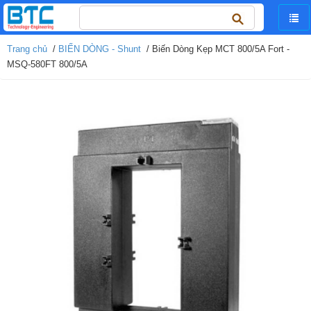
Tìm
kiếm
cho:
Trang chủ
/
BIẾN DÒNG - Shunt
/ Biến Dòng Kẹp MCT 800/5A Fort -
MSQ-580FT 800/5A