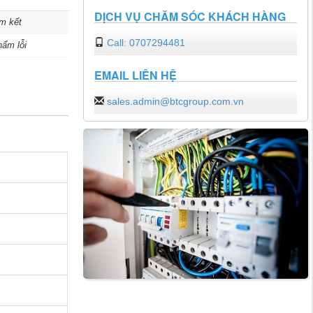
DỊCH VỤ CHĂM SÓC KHÁCH HÀNG
m kết
Call: 0707294481
hẩm lỗi
EMAIL LIÊN HỆ
sales.admin@btcgroup.com.vn