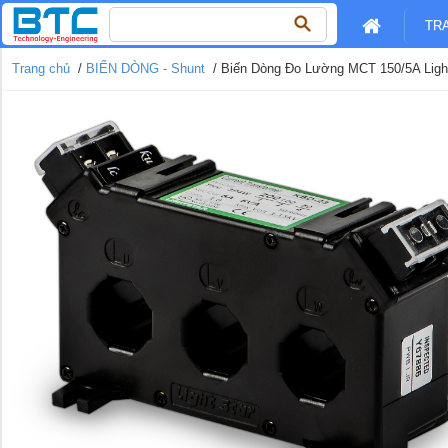
Tìm
TR
kiếm
cho:
Trang chủ
/
BIẾN DÒNG - Shunt
/ Biến Dòng Đo Lường MCT 150/5A Light