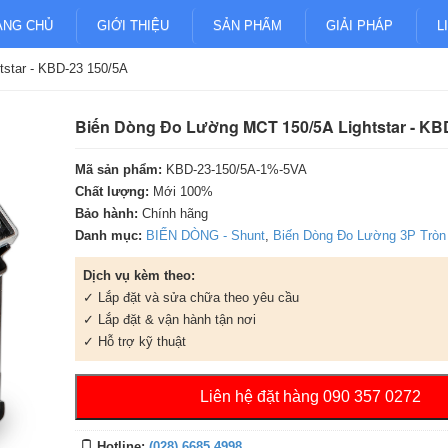
ANG CHỦ
GIỚI THIỆU
SẢN PHẨM
GIẢI PHÁP
L
star - KBD-23 150/5A
Biến Dòng Đo Lường MCT 150/5A Lightstar - KB
Mã sản phẩm:
KBD-23-150/5A-1%-5VA
Chất lượng:
Mới 100%
Bảo hành:
Chính hãng
Danh mục:
BIẾN DÒNG - Shunt
,
Biến Dòng Đo Lường 3P Tròn
Dịch vụ kèm theo:
✓ Lắp đặt và sửa chữa theo yêu cầu
✓ Lắp đặt & vận hành tận nơi
✓ Hỗ trợ kỹ thuật
Liên hệ đặt hàng 090 357 0272
Hotline:
(028) 6685 4998