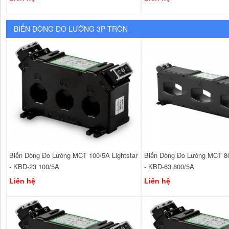
BIẾN DÒNG ĐO LƯỜNG 3P TRÒN
Biến Dòng Đo Lường MCT 100/5A Lightstar
Biến Dòng Đo Lường MCT 80
- KBD-23 100/5A
- KBD-63 800/5A
Liên hệ
Liên hệ