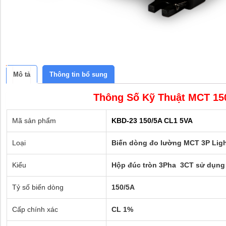
Mô tả
Thông tin bổ sung
Thông Số Kỹ Thuật MCT 150
Mã sản phẩm
KBD-23 150/5A CL1 5VA
Loại
Biến dòng đo lường MCT 3P Ligh
Kiểu
Hộp đúc tròn 3Pha 3CT sử dụng
Tỷ số biến dòng
150/5A
Cấp chính xác
CL 1%