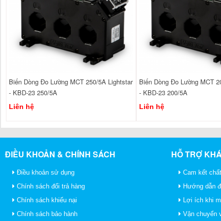
Biến Dòng Đo Lường MCT 250/5A Lightstar
Biến Dòng Đo Lường MCT 20
- KBD-23 250/5A
- KBD-23 200/5A
Liên hệ
Liên hệ
ĐIỀU KHOẢN & CHÍNH SÁCH
HỖ TRỢ KH
Điều khoản sử dụng
Cam kết chất
Chính sách đổi trả hàng
Hướng dẫn đ
Chính sách khiếu nại
Lợi ích khi 
Chính sách bảo hành
Vận chuyển v