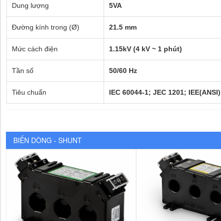
Dung lượng
5VA
Đường kính trong (Ø)
21.5 mm
Mức cách điện
1.15kV (4 kV ~ 1 phút)
Tần số
50/60 Hz
Tiêu chuẩn
IEC 60044-1; JEC 1201; IEE(ANSI
BIẾN DÒNG - SHUNT