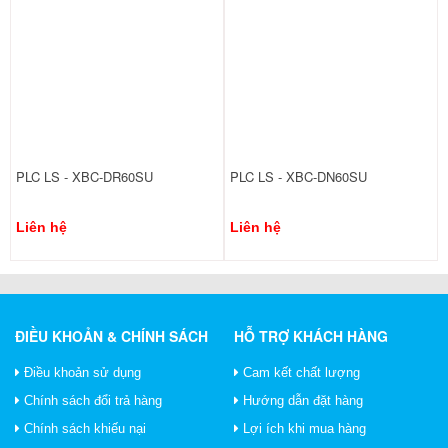
PLC LS - XBC-DR60SU
PLC LS - XBC-DN60SU
Liên hệ
Liên hệ
ĐIỀU KHOẢN & CHÍNH SÁCH
HỖ TRỢ KHÁCH HÀNG
Điều khoản sử dụng
Cam kết chất lượng
Chính sách đổi trả hàng
Hướng dẫn đặt hàng
Chính sách khiếu nại
Lợi ích khi mua hàng