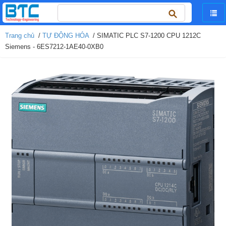
Tìm
kiếm
cho:
Trang chủ
/
TỰ ĐỘNG HÓA
/ SIMATIC PLC S7-1200 CPU 1212C
Siemens - 6ES7212-1AE40-0XB0