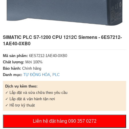
SIMATIC PLC S7-1200 CPU 1212C Siemens - 6ES7212-
1AE40-0XB0
Mã sản phẩm:
6ES7212-1AE40-0XB0
Chất lượng:
Mới 100%
Bảo hành:
Chính hãng
Danh mục:
TỰ ĐỘNG HÓA
,
PLC
Dịch vụ kèm theo:
✓ Lắp đặt và sửa chữa theo yêu cầu
✓ Lắp đặt & vận hành tận nơi
✓ Hỗ trợ kỹ thuật
Liên hệ đặt hàng 090 357 0272