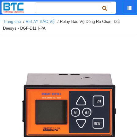
Tìm
kiếm
cho:
Trang chủ
/
RELAY BẢO VỆ
/ Relay Bảo Vệ Dòng Rò Chạm Đất
Deesys - DGF-D11H-PA