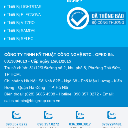
NGHIỆP
Thiết Bị LIGHTSTAR
Thiết Bị ELECNOVA
Thiết Bị VITZRO
Thiết Bị SAMDAI
Thiết Bị SELEC
CÔNG TY TNHH KỸ THUẬT CÔNG NGHỆ BTC
- GPKD Số:
0313094013 - Cấp ngày 15/01/2015
Trụ sở chính: 81/12/3 Đường số 2, khu phố 8, Phường Thủ Đức,
TP HCM.
Chi nhánh Hà Nội: Số Nhà 82B - Ngõ 68 - Phố Mậu Lương - Kiến
Hưng - Quận Hà Đông - TP. Hà Nội
Điện thoại: (028) 6685 4998 - Hotline: 090 357 0272 - Email:
sales.admin@btcgroup.com.vn
090.357.0272
090.357.0272
036.390.3817
0707294481