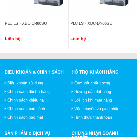
PLC LS - XBC-DR60SU
PLC LS - XBC-DN60SU
Liên hệ
Liên hệ
ĐIỀU KHOẢN & CHÍNH SÁCH
HỖ TRỢ KHÁCH HÀNG
Điều khoản sử dụng
Cam kết chất lượng
Chính sách đổi trả hàng
Hướng dẫn đặt hàng
Chính sách khiếu nại
Lợi ích khi mua hàng
Chính sách bảo hành
Vận chuyển và giao nhận
Chính sách bảo mật
Hình thức thanh toán
SẢN PHẨM & DỊCH VỤ
CHỨNG NHẬN DOANH