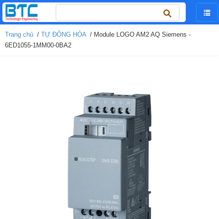
Tìm
kiếm
cho:
Trang chủ
/
TỰ ĐỘNG HÓA
/ Module LOGO AM2 AQ Siemens -
6ED1055-1MM00-0BA2