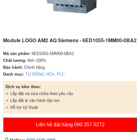
Module LOGO AM2 AQ Siemens - 6ED1055-1MM00-0BA2
Mã sản phẩm:
6ED1055-1MM00-0BA2
Chất lượng:
Mới 100%
Bảo hành:
Chính hãng
Danh mục:
TỰ ĐỘNG HÓA
,
PLC
Dịch vụ kèm theo:
✓ Lắp đặt và sửa chữa theo yêu cầu
✓ Lắp đặt & vận hành tận nơi
✓ Hỗ trợ kỹ thuật
Liên hệ đặt hàng 090 357 0272