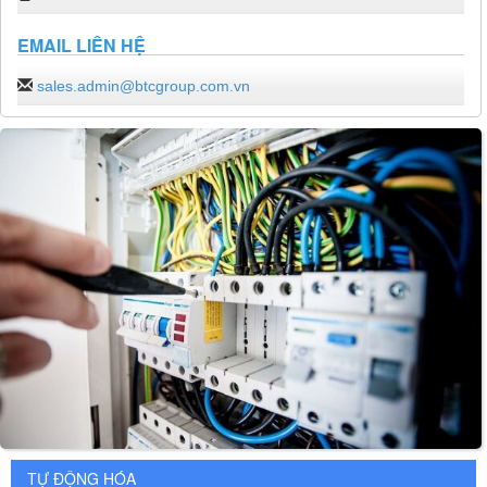
EMAIL LIÊN HỆ
sales.admin@btcgroup.com.vn
TỰ ĐỘNG HÓA