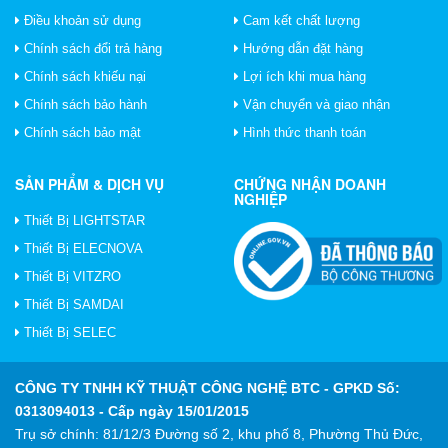
Điều khoản sử dụng
Cam kết chất lượng
Chính sách đổi trả hàng
Hướng dẫn đặt hàng
Chính sách khiếu nại
Lợi ích khi mua hàng
Chính sách bảo hành
Vận chuyển và giao nhận
Chính sách bảo mật
Hình thức thanh toán
SẢN PHẨM & DỊCH VỤ
CHỨNG NHẬN DOANH
NGHIỆP
Thiết Bị LIGHTSTAR
Thiết Bị ELECNOVA
Thiết Bị VITZRO
Thiết Bị SAMDAI
Thiết Bị SELEC
CÔNG TY TNHH KỸ THUẬT CÔNG NGHỆ BTC
- GPKD Số:
0313094013 - Cấp ngày 15/01/2015
Trụ sở chính: 81/12/3 Đường số 2, khu phố 8, Phường Thủ Đức,