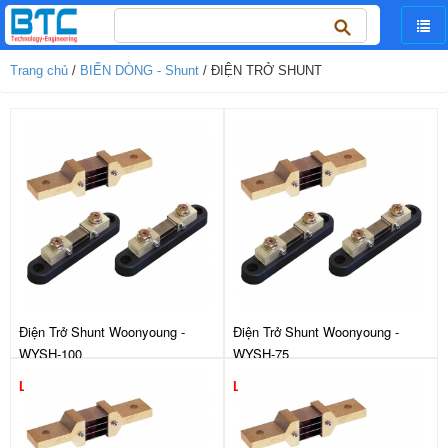
Tìm
kiếm
cho:
Trang chủ
/
BIẾN DÒNG - Shunt
/ ĐIỆN TRỞ SHUNT
Điện Trở Shunt Woonyoung -
Điện Trở Shunt Woonyoung -
WYSH-100
WYSH-75
Liên hệ
Liên hệ