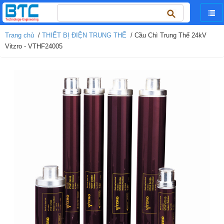
Tìm
kiếm
cho:
Trang chủ
/
THIẾT BỊ ĐIỆN TRUNG THẾ
/ Cầu Chì Trung Thế 24kV
Vitzro - VTHF24005