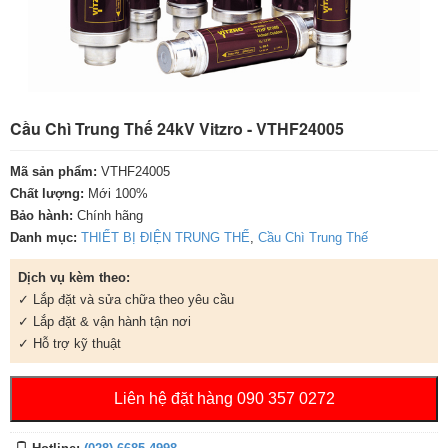
Cầu Chì Trung Thế 24kV Vitzro - VTHF24005
Mã sản phẩm:
VTHF24005
Chất lượng:
Mới 100%
Bảo hành:
Chính hãng
Danh mục:
THIẾT BỊ ĐIỆN TRUNG THẾ
,
Cầu Chì Trung Thế
Dịch vụ kèm theo:
✓ Lắp đặt và sửa chữa theo yêu cầu
✓ Lắp đặt & vận hành tận nơi
✓ Hỗ trợ kỹ thuật
Liên hệ đặt hàng 090 357 0272