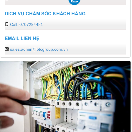
DỊCH VỤ CHĂM SÓC KHÁCH HÀNG
Call: 0707294481
EMAIL LIÊN HỆ
sales.admin@btcgroup.com.vn