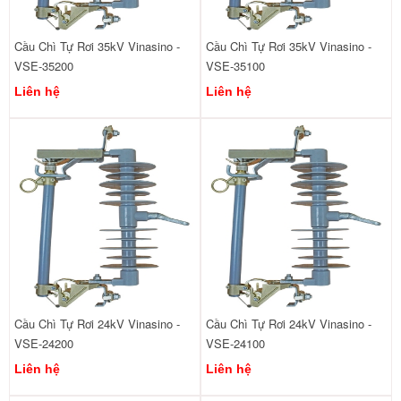
Cầu Chì Tự Rơi 35kV Vinasino -
Cầu Chì Tự Rơi 35kV Vinasino -
VSE-35200
VSE-35100
Liên hệ
Liên hệ
Cầu Chì Tự Rơi 24kV Vinasino -
Cầu Chì Tự Rơi 24kV Vinasino -
VSE-24200
VSE-24100
Liên hệ
Liên hệ