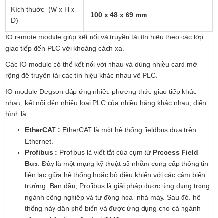
Kích thước (W x H x
100 x 48 x 69 mm
D)
IO remote module giúp kết nối và truyền tải tín hiệu theo các lớp
giao tiếp đến PLC với khoảng cách xa.
Các IO module có thể kết nối với nhau và dùng nhiều card mở
rộng để truyền tải các tín hiệu khác nhau về PLC.
IO module Degson đáp ứng nhiều phương thức giao tiếp khác
nhau, kết nối đến nhiều loại PLC của nhiều hãng khác nhau, điển
hình là:
EtherCAT :
EtherCAT là một hệ thống fieldbus dựa trên
Ethernet.
Profibus :
Profibus là viết tắt của cụm từ
Process Field
Bus
. Đây là một mạng kỹ thuật số nhằm cung cấp thông tin
liên lạc giữa hệ thống hoặc bộ điều khiển với các cảm biến
trường. Ban đầu, Profibus là giải pháp được ứng dụng trong
ngành công nghiệp và tự động hóa nhà máy. Sau đó, hệ
thống này dân phổ biến và được ứng dụng cho cả ngành