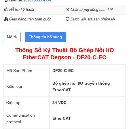
Hotline:
(028) 6685 4998
Hỗ trợ kỹ thuật
Chất lượng đúng cam kết
Giao hàng trên toàn quốc
Được đổi, trả sản phẩm lỗi
Mô tả
Thông tin bổ sung
Thông Số Kỹ Thuật Bộ Ghép Nối I/O
EtherCAT Degson - DF20-C-EC
Mã Sản Phẩm
DF20-C-EC
Bộ ghép nối I/O truyền thông
Kiểu loại
EtherCAT
Điện áp
24 VDC
Communication
EtherCAT
protocol