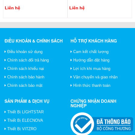
Liên hệ
Liên hệ
ĐIỀU KHOẢN & CHÍNH SÁCH
HỖ TRỢ KHÁCH HÀNG
Điều khoản sử dụng
Cam kết chất lượng
Chính sách đổi trả hàng
Hướng dẫn đặt hàng
Chính sách khiếu nại
Lợi ích khi mua hàng
Chính sách bảo hành
Vận chuyển và giao nhận
Chính sách bảo mật
Hình thức thanh toán
SẢN PHẨM & DỊCH VỤ
CHỨNG NHẬN DOANH
NGHIỆP
Thiết Bị LIGHTSTAR
Thiết Bị ELECNOVA
Thiết Bị VITZRO