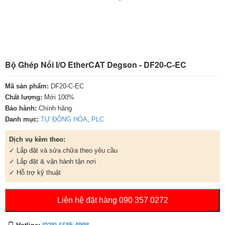
Bộ Ghép Nối I/O EtherCAT Degson - DF20-C-EC
Mã sản phẩm:
DF20-C-EC
Chất lượng:
Mới 100%
Bảo hành:
Chính hãng
Danh mục:
TỰ ĐỘNG HÓA
,
PLC
Dịch vụ kèm theo:
✓ Lắp đặt và sửa chữa theo yêu cầu
✓ Lắp đặt & vận hành tận nơi
✓ Hỗ trợ kỹ thuật
Liên hệ đặt hàng 090 357 0272