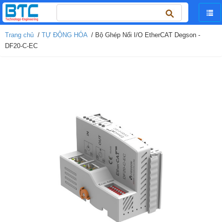
Tìm
kiếm
cho:
Trang chủ
/
TỰ ĐỘNG HÓA
/ Bộ Ghép Nối I/O EtherCAT Degson -
DF20-C-EC