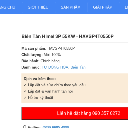
ANG CHỦ
GIỚI THIỆU
SẢN PHẨM
GIẢI PHÁP
L
P
Biến Tần Himel 3P 55KW - HAVSP4T0550P
Mã sản phẩm:
HAVSP4T0550P
Chất lượng:
Mới 100%
Bảo hành:
Chính hãng
Danh mục:
TỰ ĐỘNG HÓA
,
Biến Tần
Dịch vụ kèm theo:
✓ Lắp đặt và sửa chữa theo yêu cầu
✓ Lắp đặt & vận hành tận nơi
✓ Hỗ trợ kỹ thuật
Liên hệ đặt hàng 090 357 0272
Hotline:
(028) 6685 4998