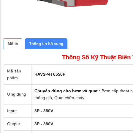
Mô tả
Thông tin bổ sung
Thông Số Kỹ Thuật Biến
Mã sản
HAVSP4T0550P
phẩm
Chuyên dùng cho bơm và quạt :
Bơm cấp thoát nư
Ứng dụng
thông gió, Quạt chữa cháy
Input
3P - 380V
Output
3P - 380V