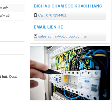
DỊCH VỤ CHĂM SÓC KHÁCH HÀNG
m kết
Call: 0707294481
hẩm lỗi
EMAIL LIÊN HỆ
sales.admin@btcgroup.com.vn
 hút, Quạt