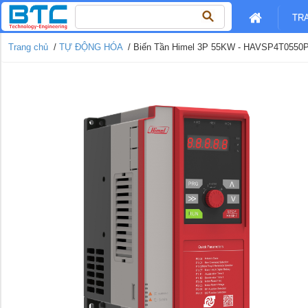
Tìm
TR
kiếm
cho:
Trang chủ
/
TỰ ĐỘNG HÓA
/ Biến Tần Himel 3P 55KW - HAVSP4T0550