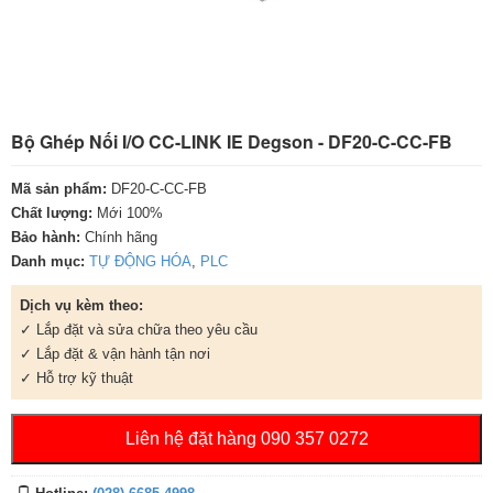
Bộ Ghép Nối I/O CC-LINK IE Degson - DF20-C-CC-FB
Mã sản phẩm:
DF20-C-CC-FB
Chất lượng:
Mới 100%
Bảo hành:
Chính hãng
Danh mục:
TỰ ĐỘNG HÓA
,
PLC
Dịch vụ kèm theo:
✓ Lắp đặt và sửa chữa theo yêu cầu
✓ Lắp đặt & vận hành tận nơi
✓ Hỗ trợ kỹ thuật
Liên hệ đặt hàng 090 357 0272