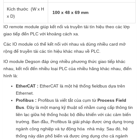
Kích thước (W x H
100 x 48 x 69 mm
x D)
IO remote module giúp kết nối và truyền tải tín hiệu theo các lớp
giao tiếp đến PLC với khoảng cách xa.
Các IO module có thể kết nối với nhau và dùng nhiều card mở
rộng để truyền tải các tín hiệu khác nhau về PLC.
IO module Degson đáp ứng nhiều phương thức giao tiếp khác
nhau, kết nối đến nhiều loại PLC của nhiều hãng khác nhau, điển
hình là:
EtherCAT :
EtherCAT là một hệ thống fieldbus dựa trên
Ethernet.
Profibus :
Profibus là viết tắt của cụm từ
Process Field
Bus
. Đây là một mạng kỹ thuật số nhằm cung cấp thông tin
liên lạc giữa hệ thống hoặc bộ điều khiển với các cảm biến
trường. Ban đầu, Profibus là giải pháp được ứng dụng trong
ngành công nghiệp và tự động hóa nhà máy. Sau đó, hệ
thống này dân phổ biến và được ứng dụng cho cả ngành