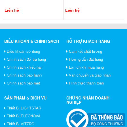
Liên hệ
Liên hệ
ĐIỀU KHOẢN & CHÍNH SÁCH
HỖ TRỢ KHÁCH HÀNG
Điều khoản sử dụng
Cam kết chất lượng
Chính sách đổi trả hàng
Hướng dẫn đặt hàng
Chính sách khiếu nại
Lợi ích khi mua hàng
Chính sách bảo hành
Vận chuyển và giao nhận
Chính sách bảo mật
Hình thức thanh toán
SẢN PHẨM & DỊCH VỤ
CHỨNG NHẬN DOANH
NGHIỆP
Thiết Bị LIGHTSTAR
Thiết Bị ELECNOVA
Thiết Bị VITZRO