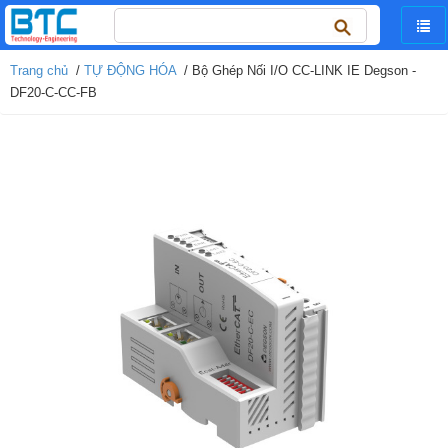
Tìm
kiếm
cho:
Trang chủ
/
TỰ ĐỘNG HÓA
/ Bộ Ghép Nối I/O CC-LINK IE Degson -
DF20-C-CC-FB