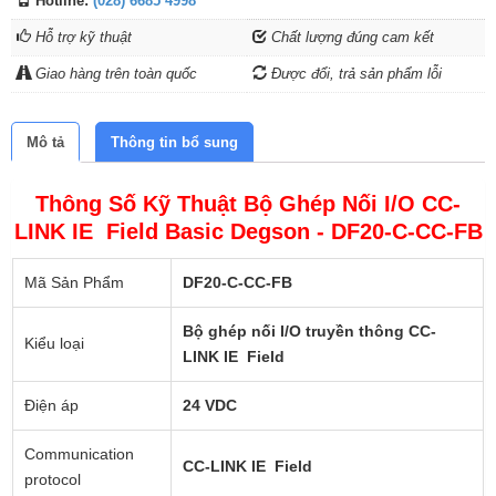
Hotline:
(028) 6685 4998
Hỗ trợ kỹ thuật
Chất lượng đúng cam kết
Giao hàng trên toàn quốc
Được đổi, trả sản phẩm lỗi
Mô tả
Thông tin bổ sung
Thông Số Kỹ Thuật Bộ Ghép Nối I/O CC-
LINK IE Field Basic Degson - DF20-C-CC-FB
Mã Sản Phẩm
DF20-C-CC-FB
Bộ ghép nối I/O truyền thô
ng
CC-
Kiểu loại
LINK IE Field
Điện áp
24 VDC
Communication
CC-LINK IE Field
protocol