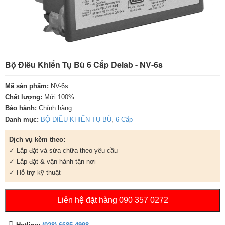
Bộ Điều Khiển Tụ Bù 6 Cấp Delab - NV-6s
Mã sản phẩm:
NV-6s
Chất lượng:
Mới 100%
Bảo hành:
Chính hãng
Danh mục:
BỘ ĐIỀU KHIỂN TỤ BÙ
,
6 Cấp
Dịch vụ kèm theo:
✓ Lắp đặt và sửa chữa theo yêu cầu
✓ Lắp đặt & vận hành tận nơi
✓ Hỗ trợ kỹ thuật
Liên hệ đặt hàng 090 357 0272