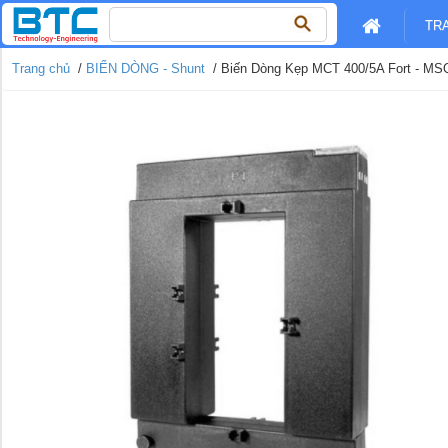
Tìm
TR
kiếm
cho:
Trang chủ
/
BIẾN DÒNG - Shunt
/ Biến Dòng Kẹp MCT 400/5A Fort - MS