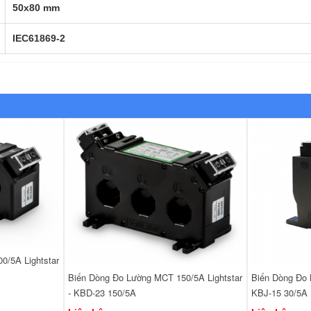
50x80 mm
IEC61869-2
0/5A Lightstar
Biến Dòng Đo Lường MCT 150/5A Lightstar
Biến Dòng Đo 
- KBD-23 150/5A
KBJ-15 30/5A