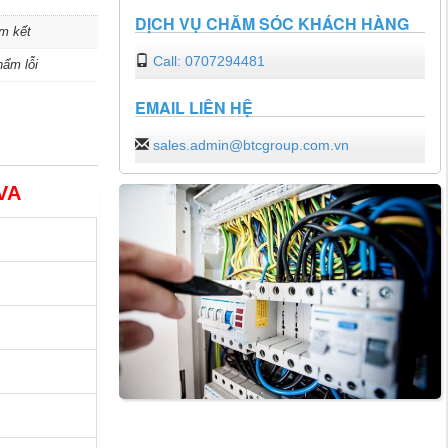
DỊCH VỤ CHĂM SÓC KHÁCH HÀNG
m kết
Call: 0707294481
hẩm lỗi
EMAIL LIÊN HỆ
sales.admin@btcgroup.com.vn
5VA