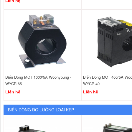
Liên hệ
Biến Dòng MCT 1000/5A Woonyoung -
Biến Dòng MCT 400/5A Woo
WYCR-65
WYCR-40
Liên hệ
Liên hệ
BIẾN DÒNG ĐO LƯỜNG LOẠI KẸP