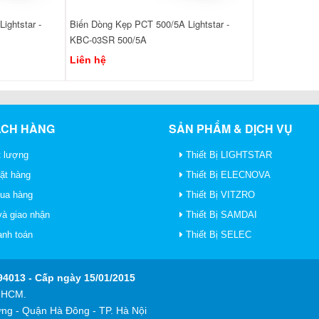
ightstar -
Biến Dòng Kẹp PCT 500/5A Lightstar -
KBC-03SR 500/5A
Liên hệ
ÁCH HÀNG
SẢN PHẨM & DỊCH VỤ
 lượng
Thiết Bị LIGHTSTAR
ặt hàng
Thiết Bị ELECNOVA
mua hàng
Thiết Bị VITZRO
à giao nhận
Thiết Bị SAMDAI
anh toán
Thiết Bị SELEC
4013 - Cấp ngày 15/01/2015
P HCM.
ng - Quận Hà Đông - TP. Hà Nội