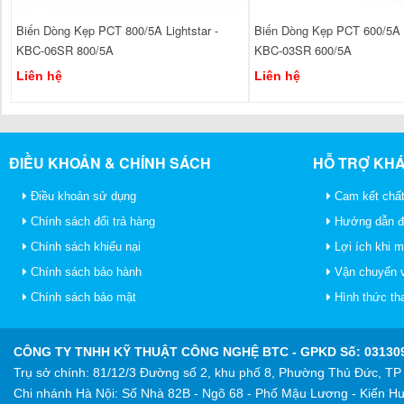
Biến Dòng Kẹp PCT 800/5A Lightstar -
Biến Dòng Kẹp PCT 600/5A L
KBC-06SR 800/5A
KBC-03SR 600/5A
Liên hệ
Liên hệ
ĐIỀU KHOẢN & CHÍNH SÁCH
HỖ TRỢ KH
Điều khoản sử dụng
Cam kết chất
Chính sách đổi trả hàng
Hướng dẫn đ
Chính sách khiếu nại
Lợi ích khi 
Chính sách bảo hành
Vận chuyển v
Chính sách bảo mật
Hình thức th
CÔNG TY TNHH KỸ THUẬT CÔNG NGHỆ BTC
- GPKD Số: 031309
Trụ sở chính: 81/12/3 Đường số 2, khu phố 8, Phường Thủ Đức, T
Chi nhánh Hà Nội: Số Nhà 82B - Ngõ 68 - Phố Mậu Lương - Kiến Hư