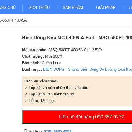
ANG CHỦ
GIỚI THIỆU
SẢN PHẨM
GIẢI PHÁP
L
Q-580FT 400/5A
Biến Dòng Kẹp MCT 400/5A Fort - MSQ-580FT 40
Mã sản phẩm:
MSQ-580FT 400/5A CL1 2.5VA
Chất lượng:
Mới 100%
Bảo hành:
Chính hãng
Danh mục:
BIẾN DÒNG - Shunt
,
Biến Dòng Đo Lường Loại Kẹ
Dịch vụ kèm theo:
✓ Lắp đặt và sửa chữa theo yêu cầu
✓ Lắp đặt & vận hành tận nơi
✓ Hỗ trợ kỹ thuật
Liên hệ đặt hàng 090 357 0272
Hotline:
(028) 6685 4998