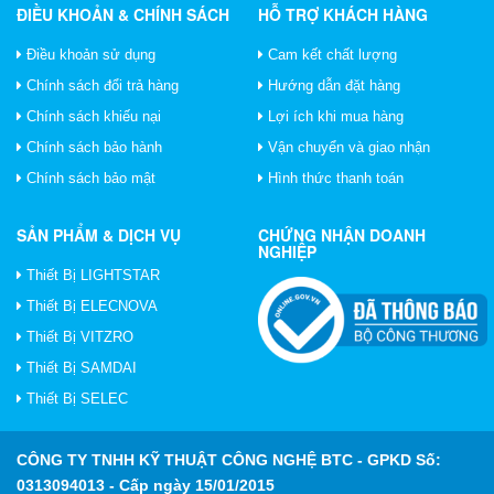
ĐIỀU KHOẢN & CHÍNH SÁCH
HỖ TRỢ KHÁCH HÀNG
Điều khoản sử dụng
Cam kết chất lượng
Chính sách đổi trả hàng
Hướng dẫn đặt hàng
Chính sách khiếu nại
Lợi ích khi mua hàng
Chính sách bảo hành
Vận chuyển và giao nhận
Chính sách bảo mật
Hình thức thanh toán
SẢN PHẨM & DỊCH VỤ
CHỨNG NHẬN DOANH
NGHIỆP
Thiết Bị LIGHTSTAR
Thiết Bị ELECNOVA
Thiết Bị VITZRO
Thiết Bị SAMDAI
Thiết Bị SELEC
CÔNG TY TNHH KỸ THUẬT CÔNG NGHỆ BTC
- GPKD Số:
0313094013 - Cấp ngày 15/01/2015