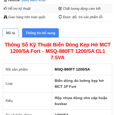
Hotline:
(028) 6685 4998
Hỗ trợ kỹ thuật
Chất lượng đúng cam kết
Giao hàng trên toàn quốc
Được đổi, trả sản phẩm lỗi
Mô tả
Thông tin bổ sung
Thông Số Kỹ Thuật Biến Dòng Kẹp Hở MCT
1200/5A Fort - MSQ-880FT 1200/5A CL1
7.5VA
Mã sản phẩm
MSQ-880FT 1200/5A
Biến dòng đo lường kẹp hở
Loại
MCT 1P Fort
Hộp nhựa dùng cho cáp hoặc
Kiểu
busbar