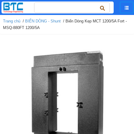
Tìm
kiếm
cho:
Trang chủ
/
BIẾN DÒNG - Shunt
/ Biến Dòng Kẹp MCT 1200/5A Fort -
MSQ-880FT 1200/5A